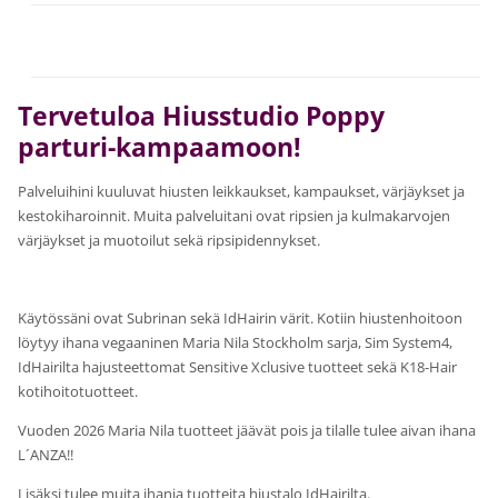
Tervetuloa Hiusstudio Poppy
parturi-kampaamoon!
Palveluihini kuuluvat hiusten leikkaukset, kampaukset, värjäykset ja
kestokiharoinnit. Muita palveluitani ovat ripsien ja kulmakarvojen
värjäykset ja muotoilut sekä ripsipidennykset.
Käytössäni ovat Subrinan sekä IdHairin värit. Kotiin hiustenhoitoon
löytyy ihana vegaaninen Maria Nila Stockholm sarja, Sim System4,
IdHairilta hajusteettomat Sensitive Xclusive tuotteet sekä K18-Hair
kotihoitotuotteet.
Vuoden 2026 Maria Nila tuotteet jäävät pois ja tilalle tulee aivan ihana
L´ANZA!!
Lisäksi tulee muita ihania tuotteita hiustalo IdHairilta.