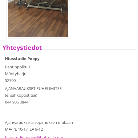
Yhteystiedot
Hiusstudio Poppy
Pentinpolku 1
Mäntyharju
52700
AJANVARAUKSET PUHELIMITSE
(ei sähköpostitse)
044 986 0844
Ajanvarauksella sopimuksen mukaan
MA-PE 10-17, LA 9-12
hiusstudiopoppy@hotmail.com